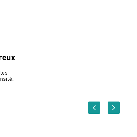
reux
les
nsité.