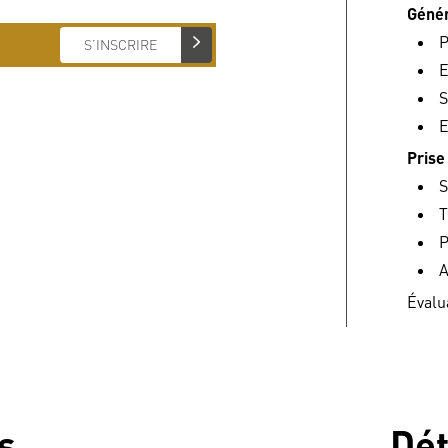
Génér
P
S’INSCRIRE
E
S
E
Prise
S
T
P
A
Évalu
s
Dét