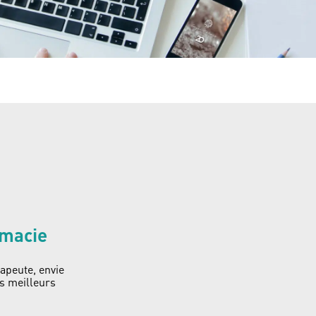
rmacie
apeute, envie
es meilleurs