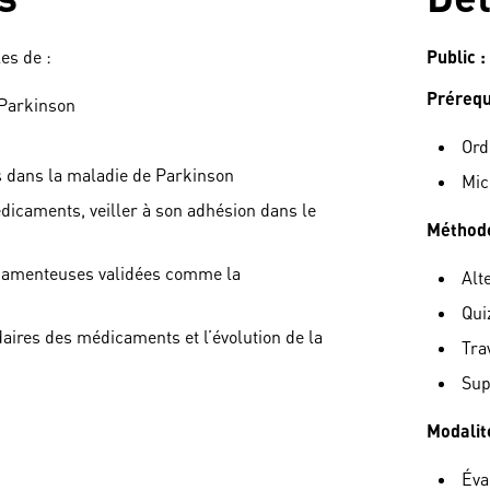
es de :
Public :
Prérequ
 Parkinson
Ord
s dans la maladie de Parkinson
Mic
icaments, veiller à son adhésion dans le
Méthode
icamenteuses validées comme la
Alt
Qui
aires des médicaments et l’évolution de la
Tra
Sup
Modalit
Éva