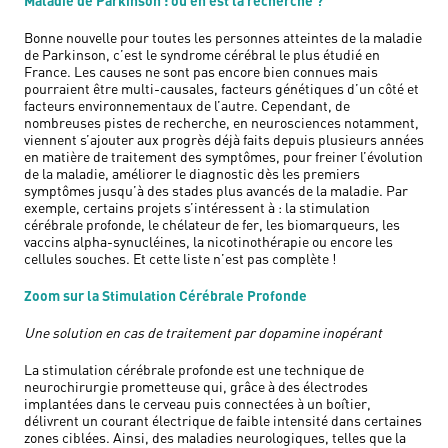
Maladie de Parkinson : où en est la recherche ?
Bonne nouvelle pour toutes les personnes atteintes de la maladie
de Parkinson, c’est le syndrome cérébral le plus étudié en
France. Les causes ne sont pas encore bien connues mais
pourraient être multi-causales, facteurs génétiques d’un côté et
facteurs environnementaux de l’autre. Cependant, de
nombreuses pistes de recherche, en neurosciences notamment,
viennent s’ajouter aux progrès déjà faits depuis plusieurs années
en matière de traitement des symptômes, pour freiner l’évolution
de la maladie, améliorer le diagnostic dès les premiers
symptômes jusqu’à des stades plus avancés de la maladie. Par
exemple, certains projets s’intéressent à : la stimulation
cérébrale profonde, le chélateur de fer, les biomarqueurs, les
vaccins alpha-synucléines, la nicotinothérapie ou encore les
cellules souches. Et cette liste n’est pas complète !
Zoom sur la Stimulation Cérébrale Profonde
Une solution en cas de traitement par dopamine inopérant
La stimulation cérébrale profonde est une technique de
neurochirurgie prometteuse qui, grâce à des électrodes
implantées dans le cerveau puis connectées à un boîtier,
délivrent un courant électrique de faible intensité dans certaines
zones ciblées. Ainsi, des maladies neurologiques, telles que la