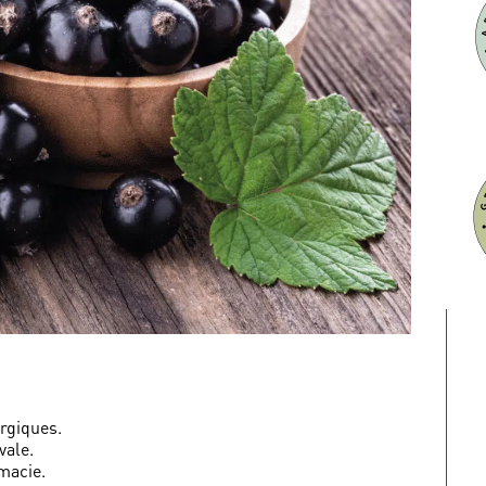
rgiques.
vale.
macie.