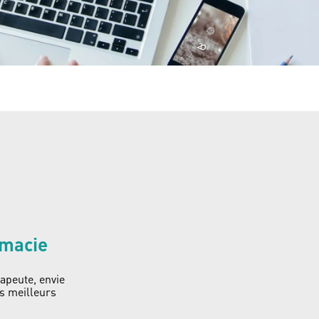
rmacie
apeute, envie
es meilleurs