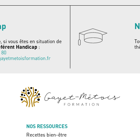
ap
N
si vous êtes en situation de
To
férent Handicap
:
th
 80
gayetmetoisformation.fr
NOS RESSOURCES
Recettes bien-être